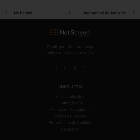
My Dentist
Intermarché de Arcozelo
Email:
geral@netscreen.pt
Telefone:
+351 212 694 992
LINKS ÚTEIS
Publicidade LED
Iluminação LED
Política de Privacidade
Política de Cookies
Preferências de Cookies
Contactos